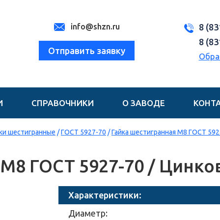
info@shzn.ru
8 (83
8 (83
Отправить заявку
Обра
И
СПРАВОЧНИКИ
О ЗАВОДЕ
КОНТ
ки шестигранные
/
ГОСТ 5927-70
/
Гайка шестигранная М8 ГОСТ 592
 М8 ГОСТ 5927-70 / Цинк
Характеристики:
Диаметр: