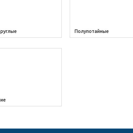
руглые
Полупотайные
кие